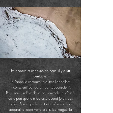
En chacun et chacune de nous, il y a
un
centaure
.
Je l'appelle centaure, d'autres l'appellent
"inconscient" ou "corps" ou "subconscient".
Pour moi, il relève de la part animale, et c'est à
cette part que je m'adresse quand je dis des
contes. Parce que le centaure m'aide à faire
apparaitre, dans votre esprit, les images, la