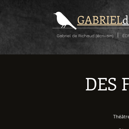
GABRIEL
d
Gabriel de Richaud (écrivain)
ÉC
DES 
Théâtre