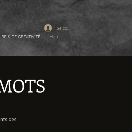
Se connecter
URE & DE CRÉATIVITÉ
More
 MOTS
ants des