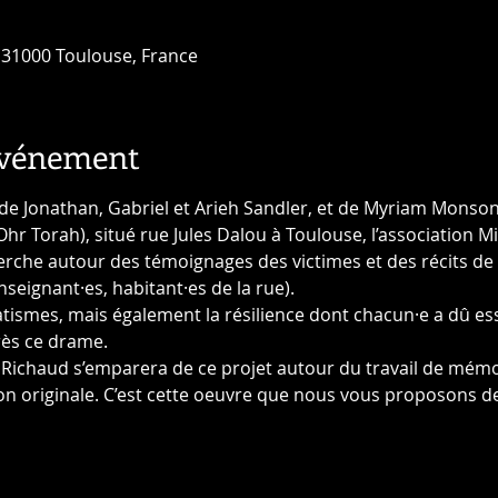
 31000 Toulouse, France
événement
 de Jonathan, Gabriel et Arieh Sandler, et de Myriam Monsone
Torah), situé rue Jules Dalou à Toulouse, l’association Mil
erche autour des témoignages des victimes et des récits de
nseignant·es, habitant·es de la rue).
tismes, mais également la résilience dont chacun·e a dû ess
rès ce drame.
Richaud s’emparera de ce projet autour du travail de mémo
n originale. C’est cette oeuvre que nous vous proposons de