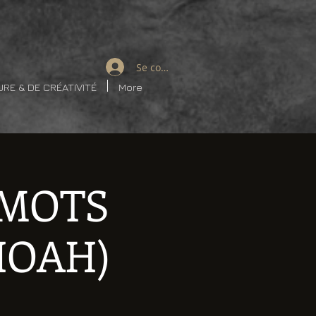
Se connecter
URE & DE CRÉATIVITÉ
More
 MOTS
HOAH)